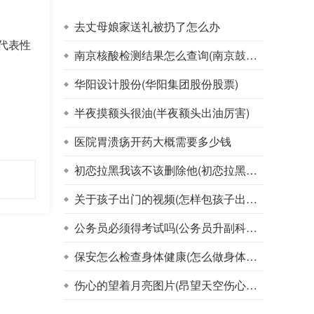
去丈母娘家送礼被扔了怎么办
代表性
南京核酸检测结果怎么查询(南京鼓楼医院核酸检测结果查询)
华阳设计股份(华阳集团股份股票)
半夜摸额头很油(半夜额头出油厉害)
医院胃溃疡开药大概需要多少钱
初恋拉黑我该不该删除他(初恋拉黑我,我该不该删除他)
关于孩子出门的视频(怎样包孩子出门视频)
公务员必须得考试吗(公务员升副科必须考试)
保安怎么检查身体健康(怎么做身体健康检查)
伤心的望着月亮图片(昂望天空伤心的图片)