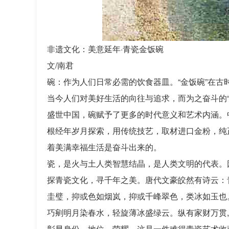
非遗文化：美意延年·青瓷金饭碗
文/南君
碗：作为人们日常必需的饮食器皿。“金饭碗”在
当今人们对美好生活的向往与追求，而为之奋斗的“
盛世中国，碗赋予了更多的时代意义和艺术内涵。
根经年岁月探索，用传统技艺，取材进口金粉，纯
着美满幸福生活是奋斗出来的。
瓷，是火与土人类智慧结晶，是人类文明的代表。因
探青瓷文化，寻千年之美。唐代文豪皎然有诗云：
圭璧，抑或色如烟岚，抑或千峰翠色，类冰如玉也
巧剜明月染春水，轻旋薄冰盛绿云。纵有家财万贯
彰显身份、地位、荣耀，这是一件难得青瓷艺术收