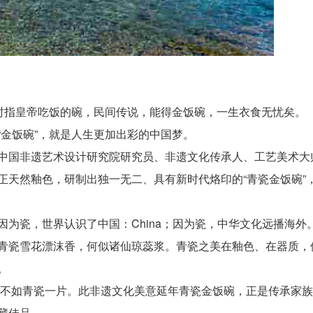
古时指皇帝吃饭的碗，民间传说，能得金饭碗，一生衣食无忧矣。
金饭碗”，就是人生更加出彩的中国梦。
中国非遗艺术设计研究院研究员、非遗文化传承人、工艺美术大
正天然釉色，研制出独一无二、具有新时代烙印的“青瓷金饭碗”
为瓷，世界认识了中国：China；因为瓷，中华文化远播海外
青瓷雪花漂沫香，何似诸仙琼蕊浆。青瓷之美在釉色、在器质，
。
,不如青瓷一片。此非遗文化美意延年青瓷金饭碗，正是传承家
藏佳品。