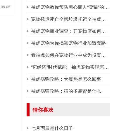
袖虎宠物教你预防黑心商人“卖猫”的诈骗套路！
08-05
宠物托运死亡全赖垃圾托运？袖虎解密真相，托运是否黑心！
袖虎宠物商业调查：开宠物店如何采购活体资源
袖虎宠物为你揭露宠物行业加盟套路
看袖虎如何在宠物行业中成为投资新宠！
“它经济”时代赋能，袖虎宠物实现完美逆袭！
袖虎病狗攻略：犬瘟热是怎么回事
袖虎病猫攻略：猫的多囊肾是什么
猜你喜欢
七月丙辰是什么日子