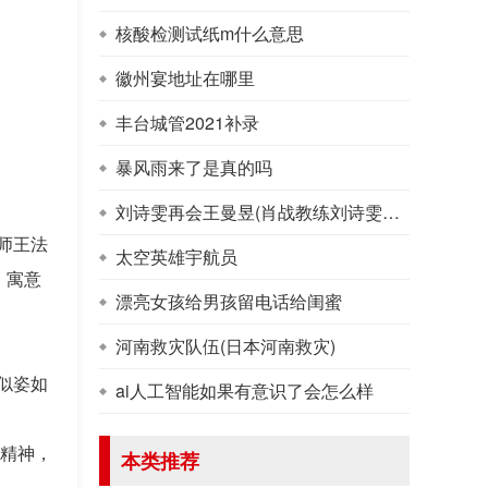
核酸检测试纸m什么意思
徽州宴地址在哪里
丰台城管2021补录
暴风雨来了是真的吗
刘诗雯再会王曼昱(肖战教练刘诗雯王曼昱)
师王法
太空英雄宇航员
，寓意
漂亮女孩给男孩留电话给闺蜜
河南救灾队伍(日本河南救灾)
。
似姿如
ai人工智能如果有意识了会怎么样
族精神，
本类推荐