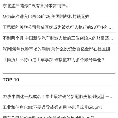
东北盛产“老铁” 没有直播带货到神话
华为获准进入巴西5G市场 美国制裁和封锁无效
王思聪的关联公司熊猫互娱成为被执行人执行的28万多的标的
不到两个月 中国新型汽车制造力量的三位创始人的财富蒸发了100亿美元
深网|聚焦旅游市场的滴滴 为什么投资数百亿全部在社区团购？
《简历》比特币过山车暴跌:谁指使37万多个账号爆仓？
TOP 10
27岁中国佬一战成名！拿出最准确的新冠肺炎预测模型 一个人就翻专业机构
工业和信息化部:不要误导或强迫用户处理或升级5G包
新车公司股价暴涨 “2019年最差者”价格冲到800亿