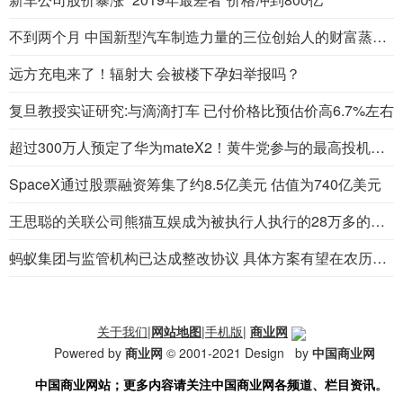
不到两个月 中国新型汽车制造力量的三位创始人的财富蒸发了100亿美元
远方充电来了！辐射大 会被楼下孕妇举报吗？
复旦教授实证研究:与滴滴打车 已付价格比预估价高6.7%左右
超过300万人预定了华为mateX2！黄牛党参与的最高投机达到了4万到5万
SpaceX通过股票融资筹集了约8.5亿美元 估值为740亿美元
王思聪的关联公司熊猫互娱成为被执行人执行的28万多的标的
蚂蚁集团与监管机构已达成整改协议 具体方案有望在农历新年前发布
关于我们
|
网站地图
|
手机版
|
商业网
Powered by
商业网
© 2001-2021 Design by
中国商业网
中国商业网站
；更多内容请关注中国商业网
各频道、栏目资讯
。