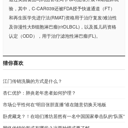
验，其中，C-CAR039还被FDA授予快速通道（FT）
和再生医学先进疗法(RMAT)资格用于治疗复发/难治性
及弥漫性大B细胞淋巴瘤(r/rDLBCL)，以及孤儿药资格
认定（ODD），用于治疗滤泡性淋巴瘤(FL)。
猜你喜欢
江门传销洗脑的方式是什么？
杏仁优护：肺炎老年患者如何护理？
市场公平性何在“明目张胆直播”谁在随意切换天地板
卧虎藏龙？！在咱们潍坊居然有一名中国国家拳击队的“队医”
网络传销的形式有哪些？这两种模式要了解