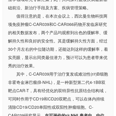
础前沿、新治疗手段及方案、疾病管理策略。
值得注意的是，在本次会议上，西比曼生物科技两
项免疫肿瘤C-CAR039和C-CAR066药物开发临床研究
的相关数据发布，两个产品均观察到出色的缓解率、缓
解持久性和良好的安全性。其是缓解持久性方面，经过
30个月左右的中位随访期，还能达到这样的缓解率，着
实亮眼，显示出同类最佳潜力，预计可以为患者带来优
秀的治疗效果。
其中，C-CAR039用于治疗复发或难治性(r/r)B细胞
非霍奇金淋巴瘤(B-NHL)，是一种新型第二代4-1BB双
靶点CAR-T，具有经优化的双特异性抗原结合结构域，
可同时作用于CD19和CD20双靶点，可以在体内持续
清除CD19/CD20单阳性或双阳性肿瘤细胞。C-
CAR039研究显示，
在可评价的r/r NHL患者中，中位